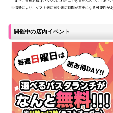
また、各種お得なパックのご利用はできませんのでご了承下
※情勢により、ゲスト来店日や来店時間が変更になる可能性が
開催中の店内イベント