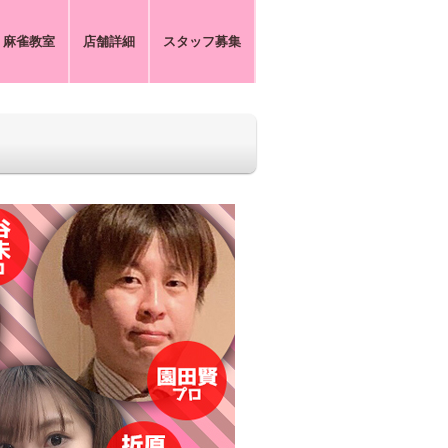
麻雀教室
店舗詳細
スタッフ募集