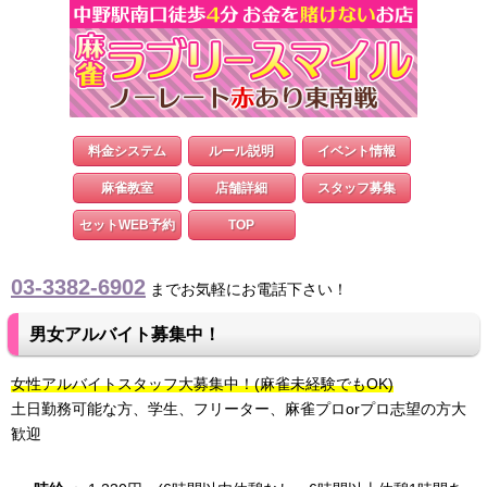
料金システム
ルール説明
イベント情報
麻雀教室
店舗詳細
スタッフ募集
セットWEB予約
TOP
03-3382-6902
までお気軽にお電話下さい！
男女アルバイト募集中！
女性アルバイトスタッフ大募集中！(麻雀未経験でもOK)
土日勤務可能な方、学生、フリーター、麻雀プロorプロ志望の方大
歓迎